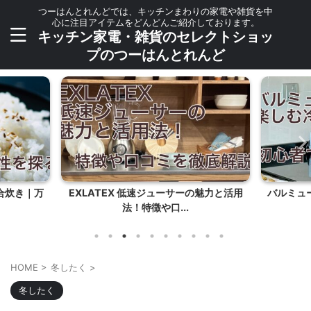
つーはんとれんどでは、キッチンまわりの家電や雑貨を中
心に注目アイテムをどんどんご紹介しております。
キッチン家電・雑貨のセレクトショッ
プのつーはんとれんど
合炊き｜万
EXLATEX 低速ジューサーの魅力と活用
バルミュ
法！特徴や口...
HOME
>
冬したく
>
冬したく