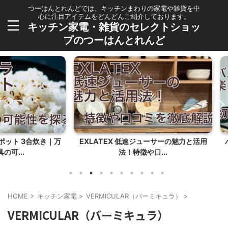
つーはんとれんどでは、キッチンまわりの家電や雑貨を中
心に注目アイテムをどんどんご紹介しております。
キッチン家電・雑貨のセレクトショッ
プのつーはんとれんど
合炊き｜万
EXLATEX 低速ジューサーの魅力と活用
バルミュ
法！特徴や口...
HOME
>
キッチン家電
>
VERMICULAR（バーミキュラ）
>
VERMICULAR（バーミキュラ）