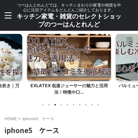
つーはんとれんどでは、キッチンまわりの家電や雑貨を中
心に注目アイテムをどんどんご紹介しております。
キッチン家電・雑貨のセレクトショッ
プのつーはんとれんど
合炊き｜万
EXLATEX 低速ジューサーの魅力と活用
バルミュ
法！特徴や口...
HOME
>
iphone5 ケース
iphone5 ケース